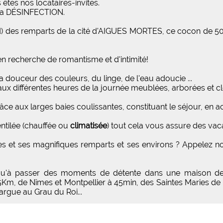
 êtes nos locataires-invites.
 la DÉSINFECTION.
 des remparts de la cité d'AIGUES MORTES, ce cocon de 50 
en recherche de romantisme et d'intimité!
 douceur des couleurs, du linge, de l'eau adoucie ...
ux différentes heures de la journée meublées, arborées et cl
 aux larges baies coulissantes, constituant le séjour, en acc
entilée (chauffée ou
climatisée
) tout cela vous assure des vac
s et ses magnifiques remparts et ses environs ? Appelez no
us qu'à passer des moments de détente dans une maison de
 5Km, de Nîmes et Montpellier à 45min, des Saintes Maries de
rgue au Grau du Roi...