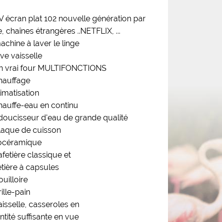
V écran plat 102 nouvelle génération par
e, chaînes étrangères ..NETFLIX, ...
achine à laver le linge
ve vaisselle
n vrai four MULTIFONCTIONS
hauffage
imatisation
hauffe-eau en continu
doucisseur d'eau de grande qualité
laque de cuisson
rocéramique
fetière classique et
etière à capsules
uilloire
ille-pain
aisselle, casseroles en
tité suffisante en vue