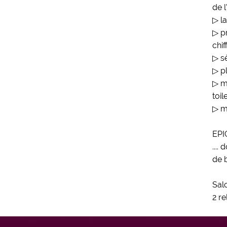
de l
▷ la
▷ p
chif
▷ s
▷ p
▷ m
toil
▷ m
EPIC
....
de 
Salo
2 re