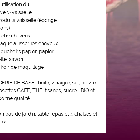
'utilisation du
ve ▷ vaisselle
roduits vaisselle (éponge,
fons)
èche cheveux
laque à lisser les cheveux
ouchoirs papier, papier
ette, savon
iroir de maquillage
ERIE DE BASE : huile, vinaigre, sel, poivre
 dosettes CAFE, THE, tisanes, sucre ...BIO et
bonne qualité.
n bas de jardin, table repas et 4 chaises et
lax