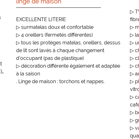
linge de maison
▷ T
s
EXCELLENTE LITERIE
fibr
▷ surmatelas doux et confortable
▷ m
▷ 4 oreillers (fermetés différentes)
▷ la
▷ tous les protèges matelas, oreillers, dessus
▷ u
de lit sont lavés à chaque changement
▷ c
d'occupant (pas de plastique)
▷ cl
t
▷ décoration différente également et adaptée
▷ c
EL
à la saison
▷ a
. Linge de maison : torchons et nappes.
▷ p
vit
▷ ca
caf
▷ bo
▷ gr
▷ v
quan